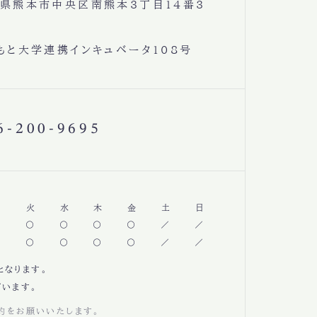
県熊本市中央区南熊本3丁目14番3
もと大学連携インキュベータ108号
6-200-9695
月
火
水
木
金
土
日
となります。
います。
約をお願いいたします。